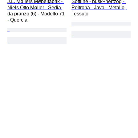
J.L. Møllers Møbelfabrik - 
Softline - busk+hertzog - 
Niels Otto Møller - Sedia 
Poltrona - Java - Metallo, 
da pranzo (6) - Modello 71 
Tessuto
- Quercia