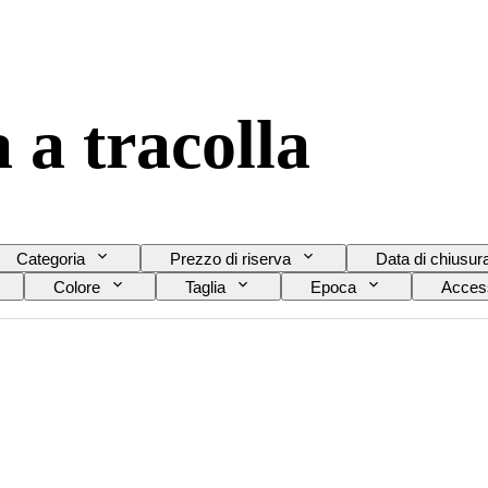
 a tracolla
Categoria
Prezzo di riserva
Data di chiusur
Colore
Taglia
Epoca
Access