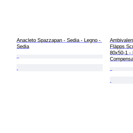
Anacleto Spazzapan - Sedia - Legno - 
Ambivalenz
Sedia
Fläpps Scr
80x50-1 - 
Compensat