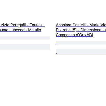
rizio Peregalli - Fauteuil 
Anonima Castelli - Mario Vie
epunte Lubecca - Metallo
Poltrona (5) - Dimensiona - 
Compasso d’Oro ADI