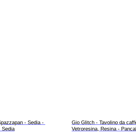
Spazzapan - Sedia - 
Gio Glitch - Tavolino da caffè
- Sedia
Vetroresina, Resina - Panca