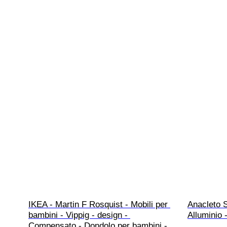
IKEA - Martin F Rosquist - Mobili per 
Anacleto 
bambini - Vippig - design - 
Alluminio 
Compensato - Dondolo per bambini - 