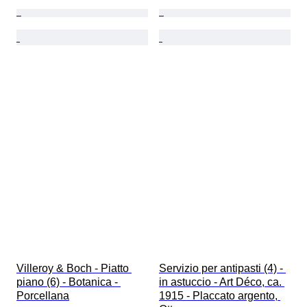
Villeroy & Boch - Piatto 
Servizio per antipasti (4) - 
piano (6) - Botanica - 
in astuccio - Art Déco, ca. 
Porcellana
1915 - Placcato argento, 