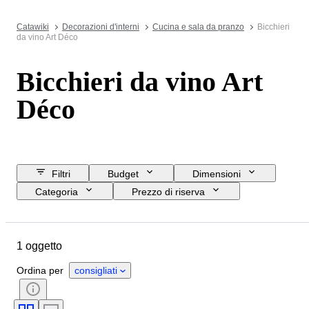
Catawiki
Decorazioni d'interni
Cucina e sala da pranzo
Bicchieri
da vino Art Déco
Bicchieri da vino Art
Déco
Filtri
Budget
Dimensioni
Categoria
Prezzo di riserva
Data di chiusura
Ubicazione
Oggetto
Paese d’origine
1 oggetto
Materiale
Condizioni
Stile
Colore
Epoca
Ordina per
consigliati