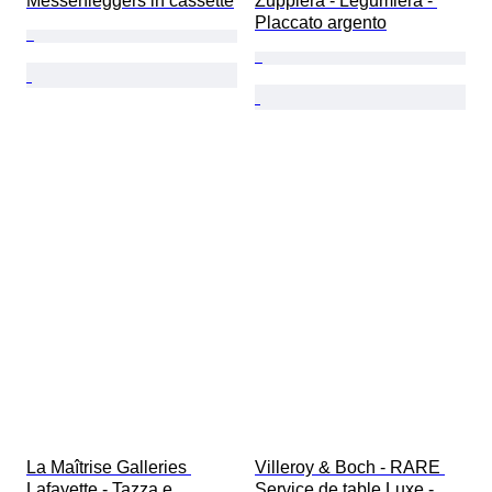
Messenleggers in cassette
Zuppiera - Legumiera - 
Placcato argento
La Maîtrise Galleries 
Villeroy & Boch - RARE 
Lafayette - Tazza e 
Service de table Luxe - 