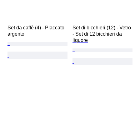
Set da caffè (4) - Placcato 
Set di bicchieri (12) - Vetro 
argento
- Set di 12 bicchieri da 
liquore