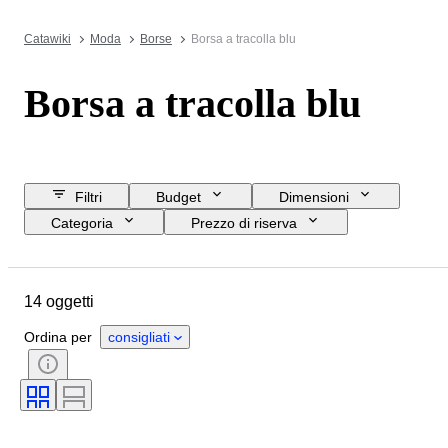
Catawiki
Moda
Borse
Borsa a tracolla blu
Borsa a tracolla blu
Filtri
Budget
Dimensioni
Categoria
Prezzo di riserva
Acquista subito
Data di chiusura
Ubicazione
Marchio
14 oggetti
Oggetto
Materiale
Condizioni
Colore
Taglia
Ordina per
consigliati
Epoca
Accessori inclusi
Motivo
Modello