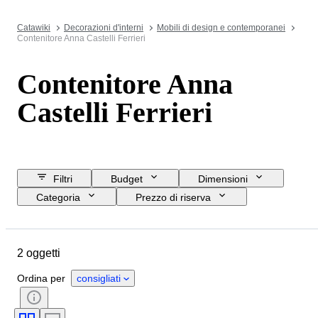
Catawiki
Decorazioni d'interni
Mobili di design e contemporanei
Contenitore Anna Castelli Ferrieri
Contenitore Anna
Castelli Ferrieri
Filtri
Budget
Dimensioni
Categoria
Prezzo di riserva
Data di chiusura
Ubicazione
Oggetto
Paese d’origine
2 oggetti
Materiale
Condizioni
Periodo
Epoca
Creatore
Ordina per
consigliati