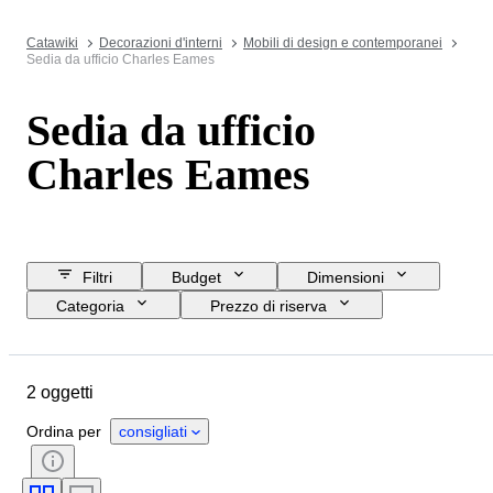
Catawiki
Decorazioni d'interni
Mobili di design e contemporanei
Sedia da ufficio Charles Eames
Sedia da ufficio
Charles Eames
Filtri
Budget
Dimensioni
Categoria
Prezzo di riserva
Data di chiusura
Ubicazione
Marchio
Oggetto
2 oggetti
Paese d’origine
Materiale
Condizioni
Stile
Epoca
Ordina per
consigliati
Creatore
Modello