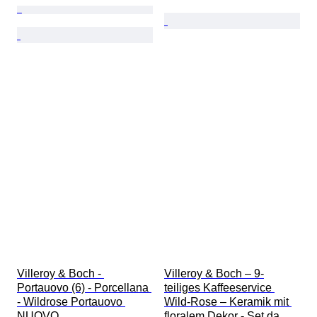
Villeroy & Boch - 
Villeroy & Boch – 9-
Portauovo (6) - Porcellana 
teiliges Kaffeeservice 
- Wildrose Portauovo 
Wild-Rose – Keramik mit 
NUOVO
floralem Dekor - Set da 