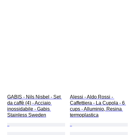
GABIS - Nils Nisbel - Set 
Alessi - Aldo Rossi - 
da caffè (4) - Acciaio 
Caffettiera - La Cupola - 6 
inossidabile - Gabis 
cups - Alluminio, Resina 
Stainless Sweden
termoplastica