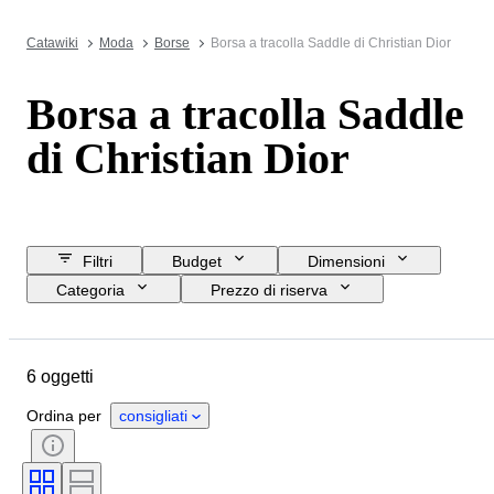
Catawiki
Moda
Borse
Borsa a tracolla Saddle di Christian Dior
Borsa a tracolla Saddle
di Christian Dior
Filtri
Budget
Dimensioni
Categoria
Prezzo di riserva
Data di chiusura
Ubicazione
Marchio
Oggetto
Materiale
6 oggetti
Condizioni
Colore
Taglia
Epoca
Motivo
Ordina per
consigliati
Accessori inclusi
Modello