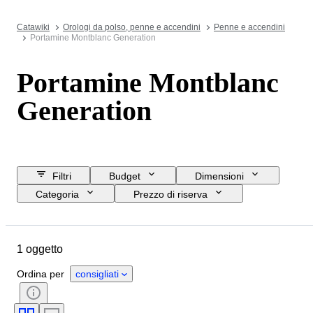
Catawiki
Orologi da polso, penne e accendini
Penne e accendini
Portamine Montblanc Generation
Portamine Montblanc
Generation
Filtri
Budget
Dimensioni
Categoria
Prezzo di riserva
Data di chiusura
Ubicazione
Marchio
Oggetto
1 oggetto
Paese d’origine
Materiale
Condizioni
Periodo
Ordina per
consigliati
Misura del pennino
Epoca