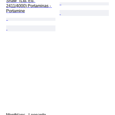
Shaw" (Ltd. Ed. 
2411/4000) Portaminas - 
Portamine
Montblanc - Leonardo 