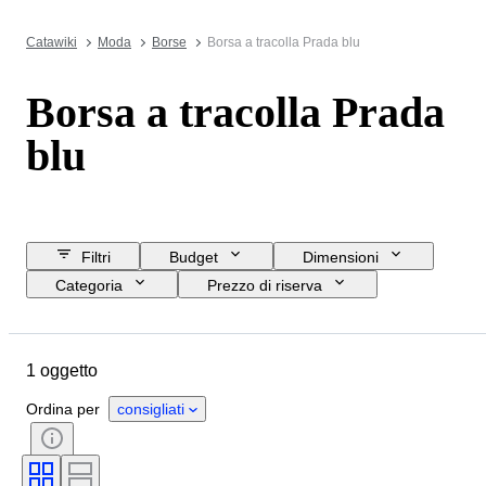
Catawiki
Moda
Borse
Borsa a tracolla Prada blu
Borsa a tracolla Prada
blu
Filtri
Budget
Dimensioni
Categoria
Prezzo di riserva
Data di chiusura
Ubicazione
Marchio
Oggetto
Materiale
1 oggetto
Condizioni
Colore
Taglia
Accessori inclusi
Epoca
Ordina per
consigliati