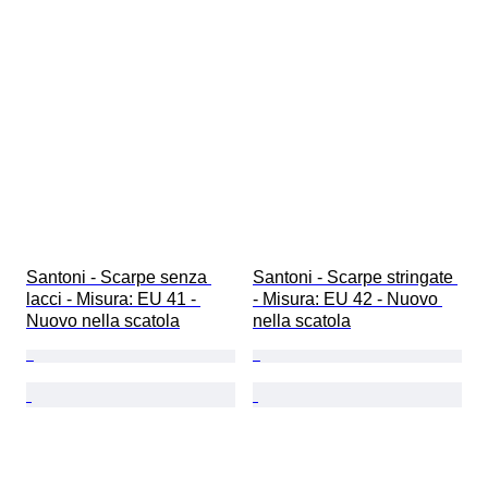
Santoni - Scarpe senza 
Santoni - Scarpe stringate 
lacci - Misura: EU 41 - 
- Misura: EU 42 - Nuovo 
Nuovo nella scatola
nella scatola