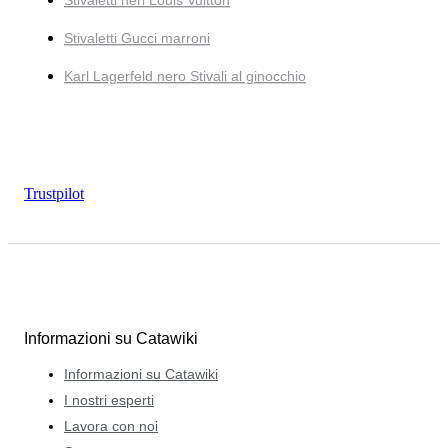
Stivaletti Gucci marroni
Karl Lagerfeld nero Stivali al ginocchio
Trustpilot
Informazioni su Catawiki
Informazioni su Catawiki
I nostri esperti
Lavora con noi