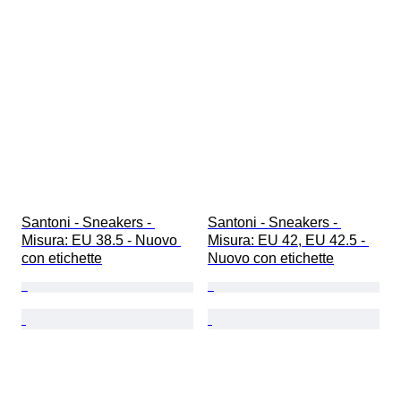
Santoni - Sneakers - 
Santoni - Sneakers - 
Misura: EU 38.5 - Nuovo 
Misura: EU 42, EU 42.5 - 
con etichette
Nuovo con etichette