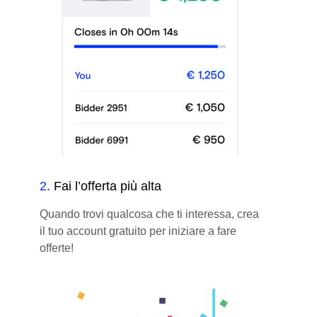
2
.
Fai l’offerta più alta
Quando trovi qualcosa che ti interessa, crea
il tuo account gratuito per iniziare a fare
offerte!