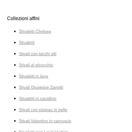
Collezioni affini
Stivaletti Chelsea
Stivaletti
Stivali con tacchi alti
Stivali al ginocchio
Stivaletti in lana
Stivali Giuseppe Zanotti
Stivaletti in cavallino
Stivali con plateau in pelle
Stivali Valentino in camoscio
Stivaletti neri Louis Vuitton