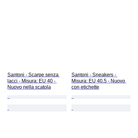
Santoni - Scarpe senza 
Santoni - Sneakers - 
lacci - Misura: EU 40 - 
Misura: EU 40.5 - Nuovo 
Nuovo nella scatola
con etichette