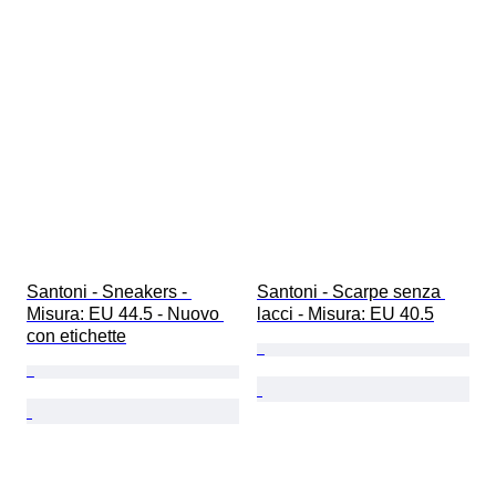
Santoni - Sneakers - 
Santoni - Scarpe senza 
Misura: EU 44.5 - Nuovo 
lacci - Misura: EU 40.5
con etichette