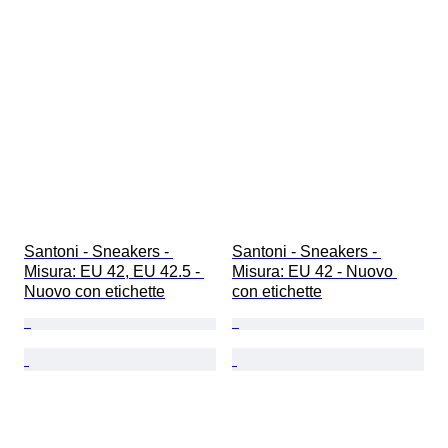
Santoni - Sneakers - 
Santoni - Sneakers - 
Misura: EU 42, EU 42.5 - 
Misura: EU 42 - Nuovo 
Nuovo con etichette
con etichette