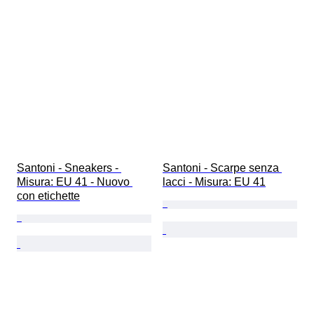
Santoni - Sneakers - 
Santoni - Scarpe senza 
Misura: EU 41 - Nuovo 
lacci - Misura: EU 41
con etichette