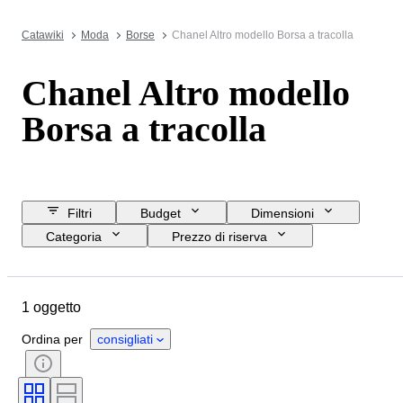
Catawiki
Moda
Borse
Chanel Altro modello Borsa a tracolla
Chanel Altro modello
Borsa a tracolla
Filtri
Budget
Dimensioni
Categoria
Prezzo di riserva
Data di chiusura
Ubicazione
Marchio
Oggetto
Materiale
1 oggetto
Condizioni
Colore
Taglia
Accessori inclusi
Motivo
Ordina per
consigliati
Epoca
Modello