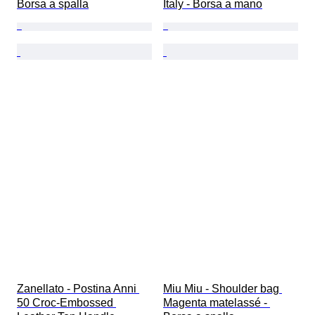
Borsa a spalla
Italy - Borsa a mano
Zanellato - Postina Anni 
Miu Miu - Shoulder bag 
50 Croc-Embossed 
Magenta matelassé - 