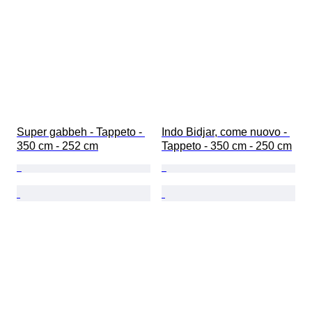
Super gabbeh - Tappeto - 
Indo Bidjar, come nuovo - 
350 cm - 252 cm
Tappeto - 350 cm - 250 cm