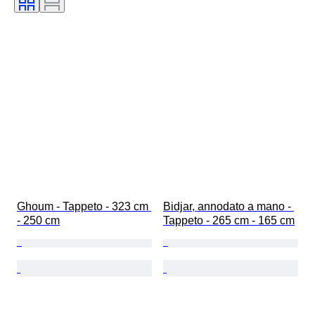
Ghoum - Tappeto - 323 cm 
Bidjar, annodato a mano - 
- 250 cm
Tappeto - 265 cm - 165 cm