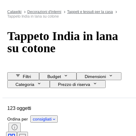
Catawiki
Decorazioni d'interni
Tappeti e tessuti per la casa
Tappeto India in lana su cotone
Tappeto India in lana
su cotone
Filtri
Budget
Dimensioni
Categoria
Prezzo di riserva
Data di chiusura
Ubicazione
Oggetto
Paese d’origine
123 oggetti
Materiale
Condizioni
Periodo
Colore
Epoca
Ordina per
consigliati
Modello