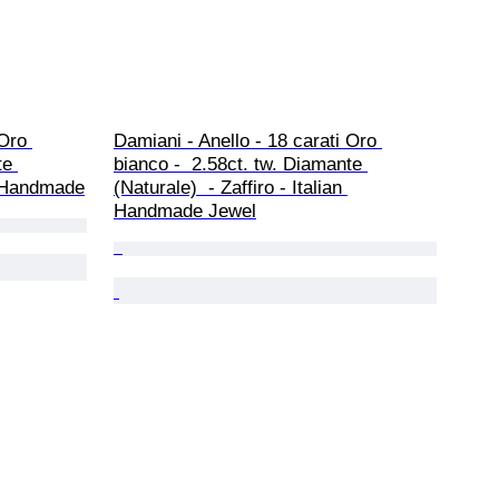
Oro 
Damiani - Anello - 18 carati Oro 
te 
bianco -  2.58ct. tw. Diamante 
 - Handmade
(Naturale)  - Zaffiro - Italian 
Handmade Jewel