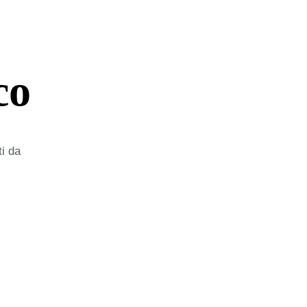
co
ti da