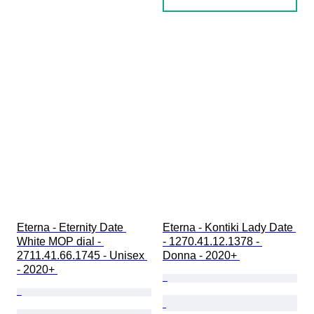
Eterna - Eternity Date 
Eterna - Kontiki Lady Date 
White MOP dial - 
- 1270.41.12.1378 - 
2711.41.66.1745 - Unisex 
Donna - 2020+ 
- 2020+ 