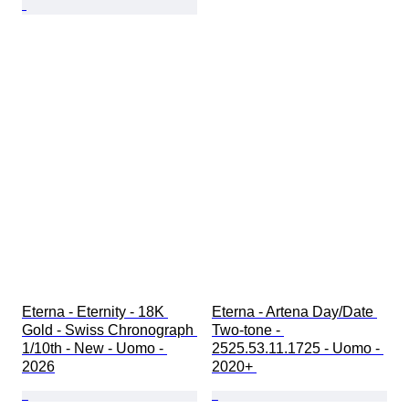
Eterna - Eternity - 18K 
Eterna - Artena Day/Date 
Gold - Swiss Chronograph 
Two-tone - 
1/10th - New - Uomo - 
2525.53.11.1725 - Uomo - 
2026
2020+ 