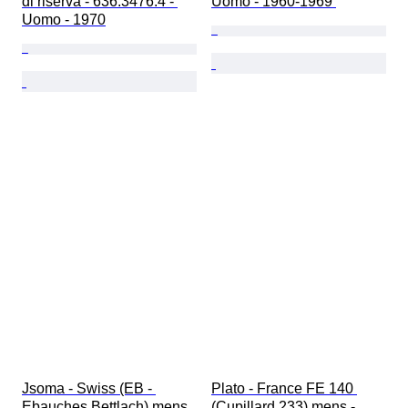
di riserva - 636.3476.4 - 
Uomo - 1960-1969 
Uomo - 1970
Jsoma - Swiss (EB - 
Plato - France FE 140 
Ebauches Bettlach) mens 
(Cupillard 233) mens - 