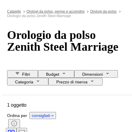
Catawiki
Orologi da polso, penne e accendini
Orologi da polso
Orologio da polso Zenith Steel Marriage
Orologio da polso
Zenith Steel Marriage
Filtri
Budget
Dimensioni
Categoria
Prezzo di riserva
Data di chiusura
Ubicazione
Marchio
Oggetto
Materiale
1 oggetto
Genere
Condizioni
Periodo
Colore
Movimento dell'orologio
Ordina per
consigliati
Diametro della cassa
Materiale del cinturino dell’orologio