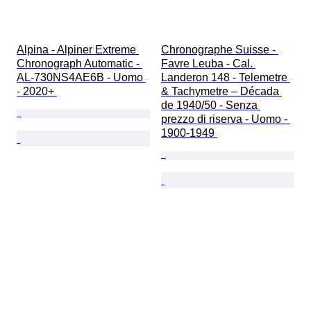
Alpina - Alpiner Extreme 
Chronographe Suisse - 
Chronograph Automatic - 
Favre Leuba - Cal. 
AL-730NS4AE6B - Uomo 
Landeron 148 - Telemetre 
- 2020+ 
& Tachymetre – Década 
de 1940/50 - Senza 
prezzo di riserva - Uomo - 
1900-1949 