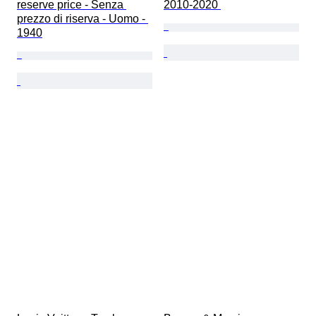
reserve price - Senza 
2010-2020 
prezzo di riserva - Uomo - 
1940