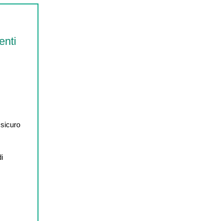
enti
 sicuro
di