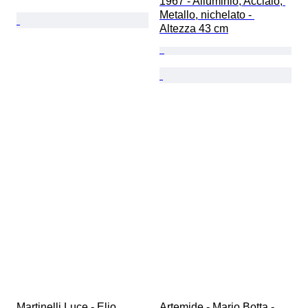
1967 - Alluminio, Acciaio, 
Metallo, nichelato - 
Altezza 43 cm
Martinelli Luce - Elio 
Artemide - Mario Botta - 