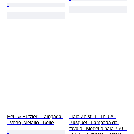
Peill & Putzler - Lampada 
Hala Zeist - H.Th.J.A. 
- Vetro, Metallo - Bolle
Busquet - Lampada da 
tavolo - Modello hala 750 - 