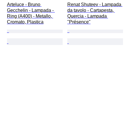
Arteluce - Bruno 
Renat Shuteev - Lampada 
Gecchelin - Lampada - 
da tavolo - Cartapesta, 
Ring (A400) - Metallo, 
Quercia - Lampada 
Cromato, Plastica
"Présence"