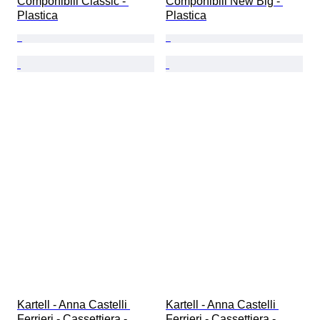
Componibili Classic - 
Componibili New Big - 
Plastica
Plastica
Kartell - Anna Castelli 
Kartell - Anna Castelli 
Ferrieri - Cassettiera - 
Ferrieri - Cassettiera - 