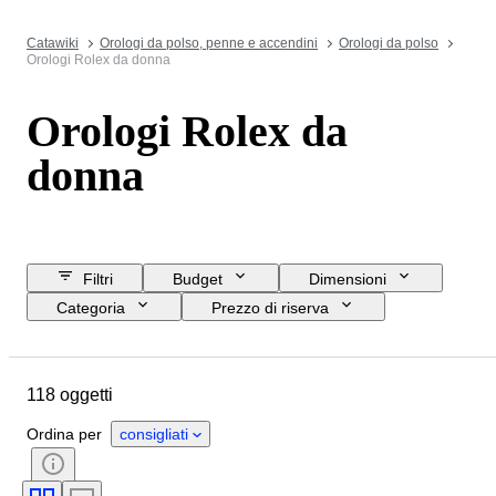
Catawiki
Orologi da polso, penne e accendini
Orologi da polso
Orologi Rolex da donna
Orologi Rolex da
donna
Filtri
Budget
Dimensioni
Categoria
Prezzo di riserva
Data di chiusura
Ubicazione
Marchio
Oggetto
Materiale
118 oggetti
Genere
Condizioni
Periodo
Colore
Movimento dell'orologio
Ordina per
consigliati
Materiale del cinturino dell’orologio
Lunghezza del cinturino dell’orologio