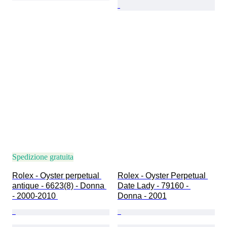
Spedizione gratuita
Rolex - Oyster perpetual 
Rolex - Oyster Perpetual 
antique - 6623(8) - Donna 
Date Lady - 79160 - 
- 2000-2010 
Donna - 2001