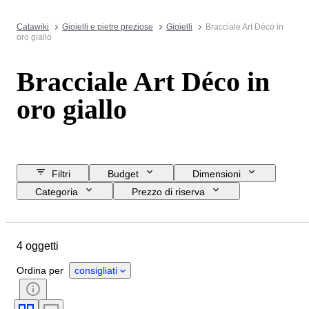
Catawiki
Gioielli e pietre preziose
Gioielli
Bracciale Art Déco in
oro giallo
Bracciale Art Déco in
oro giallo
Filtri
Budget
Dimensioni
Categoria
Prezzo di riserva
Data di chiusura
Ubicazione
Marchio
Oggetto
4 oggetti
Paese d’origine
Materiale
Genere
Condizioni
Ordina per
consigliati
Pietra preziosa
Certificato
Titolo
Stile
Taglio