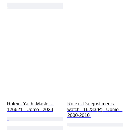
Rolex - Yacht-Master - 
Rolex - Datejust men's 
126621 - Uomo - 2023
watch - 16233(P) - Uomo - 
2000-2010 