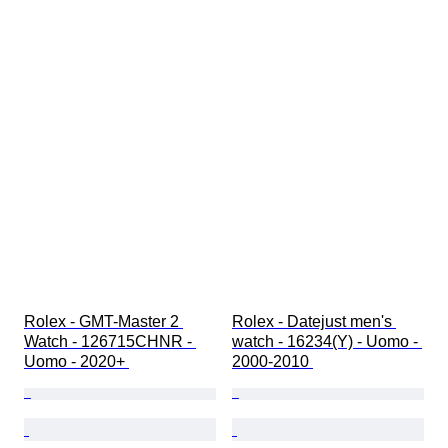
Rolex - GMT-Master 2 
Rolex - Datejust men's 
Watch - 126715CHNR - 
watch - 16234(Y) - Uomo - 
Uomo - 2020+ 
2000-2010 