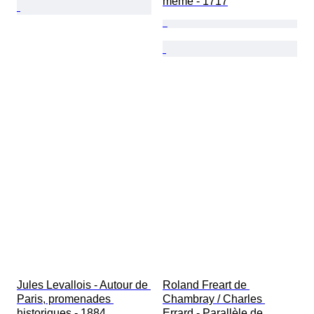
même - 1717
Jules Levallois - Autour de 
Roland Freart de 
Paris, promenades 
Chambray / Charles 
historiques - 1884
Errard - Parallèle de 