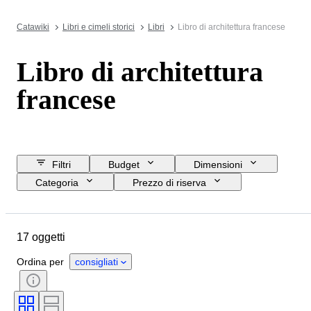
Catawiki
Libri e cimeli storici
Libri
Libro di architettura francese
Libro di architettura
francese
Filtri
Budget
Dimensioni
Categoria
Prezzo di riserva
Data di chiusura
Ubicazione
Oggetto
Condizioni
17 oggetti
Accessori
Soggetto
Rilegatura
Edizione
Lingua
Ordina per
consigliati