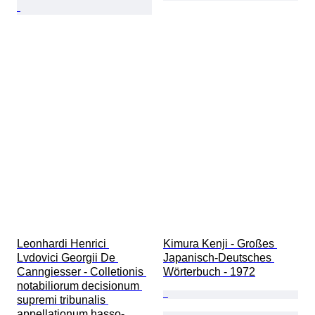
Leonhardi Henrici 
Kimura Kenji - Großes 
Lvdovici Georgii De 
Japanisch-Deutsches 
Canngiesser - Colletionis 
Wörterbuch - 1972
notabiliorum decisionum 
supremi tribunalis 
appellationum hasso-