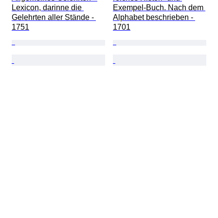
Lexicon, darinne die 
Exempel-Buch. Nach dem 
Gelehrten aller Stände - 
Alphabet beschrieben - 
1751
1701