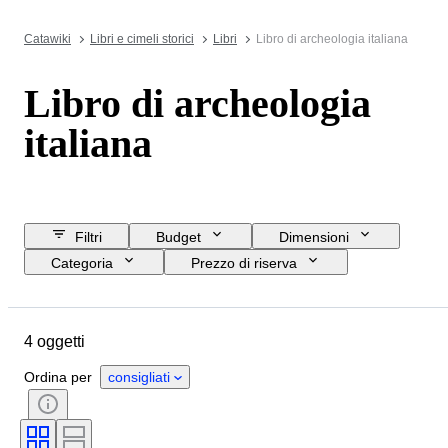
Catawiki
Libri e cimeli storici
Libri
Libro di archeologia italiana
Libro di archeologia
italiana
Filtri
Budget
Dimensioni
Categoria
Prezzo di riserva
Data di chiusura
Ubicazione
Oggetto
Condizioni
4 oggetti
Soggetto
Stile
Rilegatura
Edizione
Lingua
Ordina per
consigliati