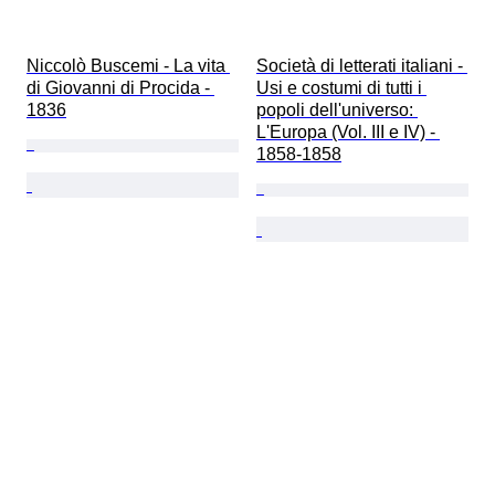
Niccolò Buscemi - La vita 
Società di letterati italiani - 
di Giovanni di Procida - 
Usi e costumi di tutti i 
1836
popoli dell'universo: 
L'Europa (Vol. III e IV) - 
1858-1858