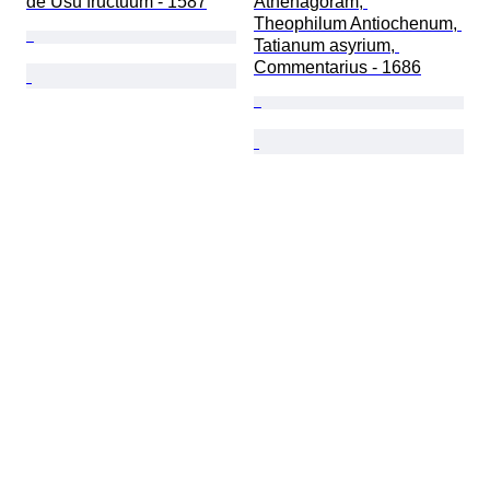
de Usu fructuum - 1587
Athenagoram, 
Theophilum Antiochenum, 
Tatianum asyrium, 
Commentarius - 1686