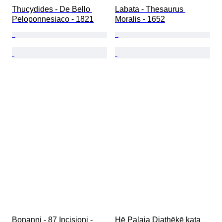
Thucydides - De Bello 
Labata - Thesaurus 
Peloponnesiaco - 1821
Moralis - 1652
Bonanni - 87 Incisioni - 
Hē Palaia Diathēkē kata 