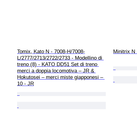
Tomix, Kato N - 7008-H/7008-
Minitrix N
L/2777/2713/2722/2733 - Modellino di 
treno (8) - KATO DD51 Set di treno 
merci a doppia locomotiva – JR & 
Hokutosei – merci miste giapponesi – 
10 - JR