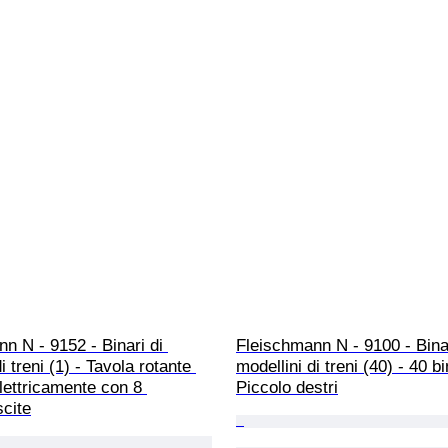
n N - 9152 - Binari di 
Fleischmann N - 9100 - Binar
i treni (1) - Tavola rotante 
modellini di treni (40) - 40 bi
lettricamente con 8 
Piccolo destri
scite