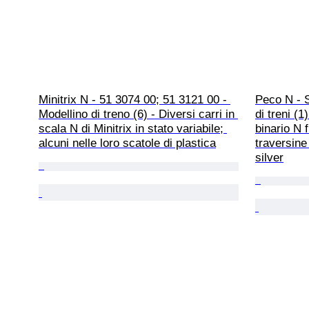
Minitrix N - 51 3074 00; 51 3121 00 - 
Peco N - S
Modellino di treno (6) - Diversi carri in 
di treni (
scala N di Minitrix in stato variabile; 
binario N 
alcuni nelle loro scatole di plastica
traversine 
silver