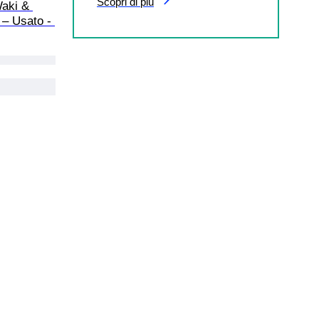
Scopri di più
aki & 
 – Usato - 