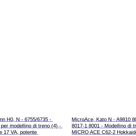
nn H0, N - 6755/6735 - 
MicroAce, Kato N - A9810 8
 per modellino di treno (4) - 
8017-1 8001 - Modellino di tr
e 17 VA, potente 
MICRO ACE C62-2 Hokkaid