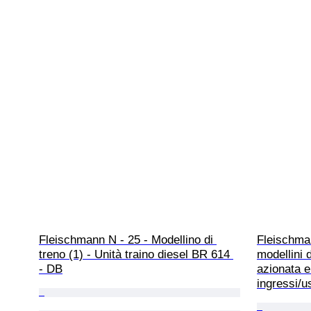
Fleischmann N - 25 - Modellino di 
Fleischman
treno (1) - Unità traino diesel BR 614 
modellini d
- DB
azionata e
ingressi/u