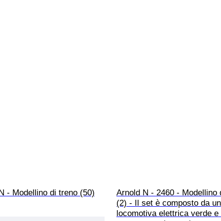
 N - Modellino di treno (50)
Arnold N - 2460 - Modellino d
(2) - Il set è composto da un
locomotiva elettrica verde e