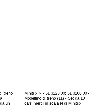
i treno 
Minitrix N - 51 3223 00; 51 3286 00 - 
a 
Modellino di treno (11) - Set da 10 
 da un 
carri merci in scala N di Minitrix. 