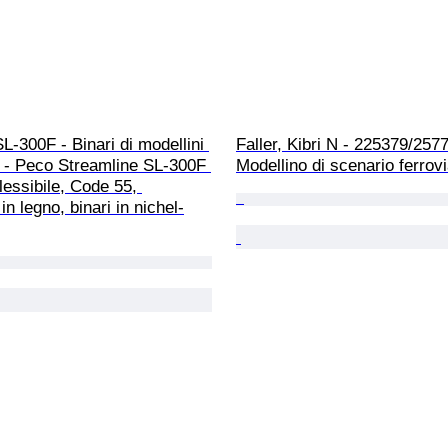
L-300F - Binari di modellini 
Faller, Kibri N - 225379/2577
1) - Peco Streamline SL-300F 
Modellino di scenario ferrovi
flessibile, Code 55, 
in legno, binari in nichel-