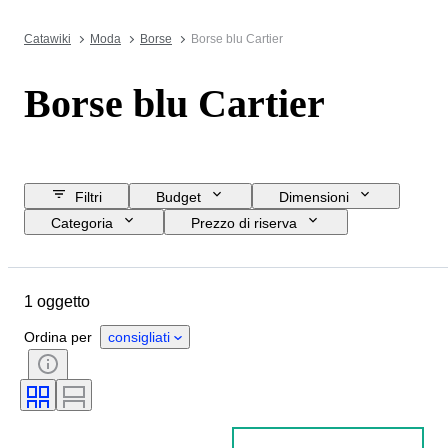
Catawiki
Moda
Borse
Borse blu Cartier
Borse blu Cartier
Filtri
Budget
Dimensioni
Categoria
Prezzo di riserva
Data di chiusura
Ubicazione
Oggetto
Materiale
1 oggetto
Condizioni
Colore
Accessori inclusi
Motivo
Ordina per
consigliati
Epoca