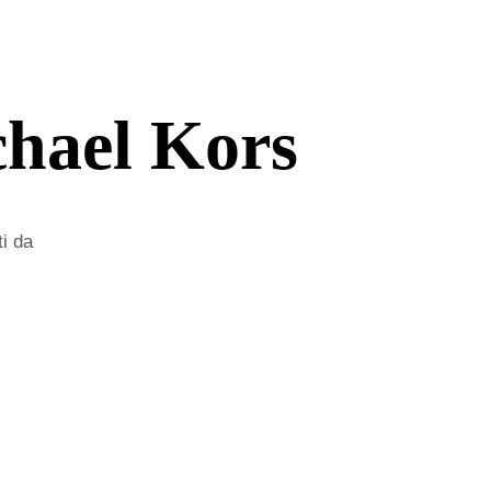
chael Kors
ti da