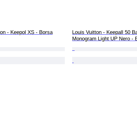
ton - Keepol XS - Borsa
Louis Vuitton - Keepall 50 B
Monogram Light UP Nero - 