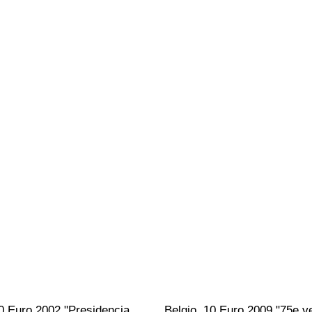
0 Euro 2002 "Presidencia 
Belgio. 10 Euro 2009 "75e v