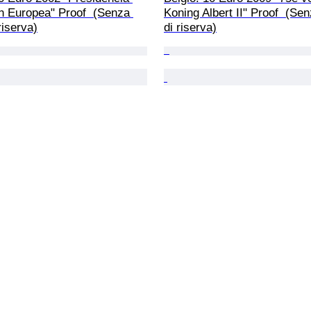
n Europea" Proof  (Senza 
Koning Albert II" Proof  (Se
riserva)
di riserva)