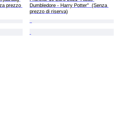
nza prezzo 
Dumbledore - Harry Potter"  (Senza 
prezzo di riserva)