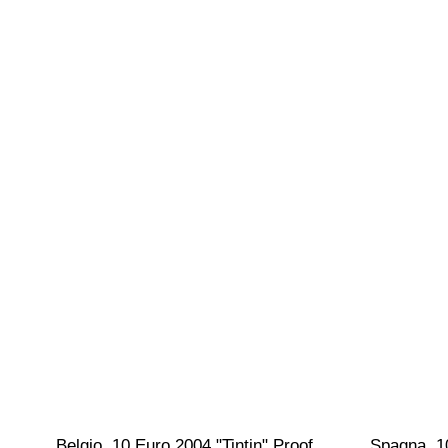
Belgio. 10 Euro 2004 "Tintin" Proof  
Spagna. 1