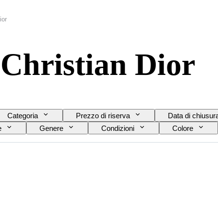
ior
 Christian Dior
Categoria
Prezzo di riserva
Data di chiusur
e
Genere
Condizioni
Colore