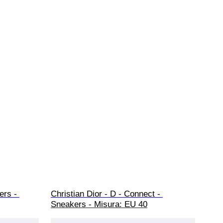
ers - 
Christian Dior - D - Connect - 
Sneakers - Misura: EU 40