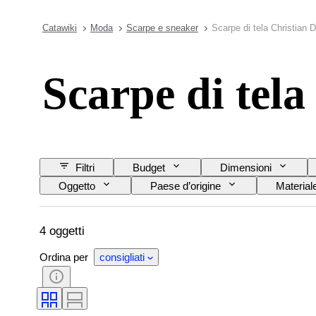
Catawiki
Moda
Scarpe e sneaker
Scarpe di tela Christian D
Scarpe di tela
Filtri
Budget
Dimensioni
Oggetto
Paese d’origine
Material
Misura di scarpe
4 oggetti
Ordina per
consigliati