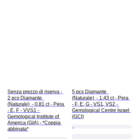
Senza prezzo di riserva - 
5 pcs Diamante  
2 pcs Diamante  
(Naturale)  - 1.43 ct - Pera 
(Naturale)  - 0.81 ct - Pera 
- F, E, G - VS1, VS2 - 
- E, F - VVS1 - 
Gemological Centre Israel 
Gemological Institute of 
(GCI)
America (GIA) - *Coppia 
abbinata*