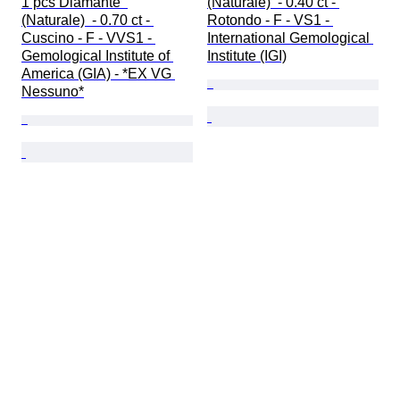
1 pcs Diamante  
(Naturale)  - 0.40 ct - 
(Naturale)  - 0.70 ct - 
Rotondo - F - VS1 - 
Cuscino - F - VVS1 - 
International Gemological 
Gemological Institute of 
Institute (IGI)
America (GIA) - *EX VG 
Nessuno*