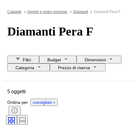
Catawiki
Gioielli e pietre preziose
Diamanti
Diamanti Pera F
Diamanti Pera F
Filtri
Budget
Dimensioni
Categoria
Prezzo di riserva
Data di chiusura
Ubicazione
Oggetto
Certificato
Taglio
5 oggetti
Purezza
Gamma di colore
Peso dei diamanti
Tipo di diamante
Ordina per
consigliati
Cintura
Fluorescenza
Simmetria
Lucidatura (diamanti)