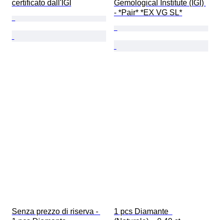
certificato dall'IGI
Gemological Institute (IGI) 
- *Pair* *EX VG SL*
Senza prezzo di riserva - 
1 pcs Diamante  