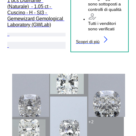
1 pcs Diamante  
sono sottoposti a
(Naturale)  - 1.05 ct - 
controlli di qualità
Cuscino - H - SI3 - 
Gemewizard Gemological 
Tutti i venditori
Laboratory (GWLab)
sono verificati
Scopri di più
+
2