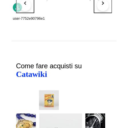
my next order:))
user-7752e90796e1
Come fare acquisti su
Catawiki