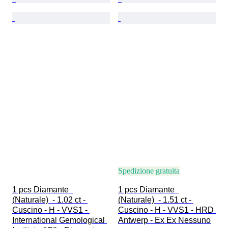
Spedizione gratuita
1 pcs Diamante  
1 pcs Diamante  
(Naturale)  - 1.02 ct - 
(Naturale)  - 1.51 ct - 
Cuscino - H - VVS1 - 
Cuscino - H - VVS1 - HRD 
International Gemological 
Antwerp - Ex Ex Nessuno