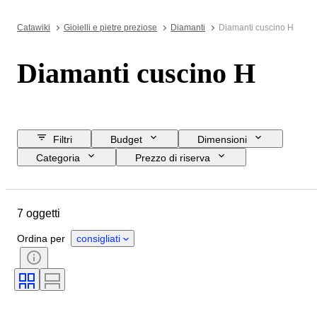
Catawiki
Gioielli e pietre preziose
Diamanti
Diamanti cuscino H
Diamanti cuscino H
Filtri
Budget
Dimensioni
Categoria
Prezzo di riserva
Data di chiusura
Ubicazione
Oggetto
Certificato
Taglio
7 oggetti
Purezza
Gamma di colore
Peso dei diamanti
Tipo di diamante
Ordina per
consigliati
Fluorescenza
Simmetria
Lucidatura (diamanti)
Grado di taglio
Cintura