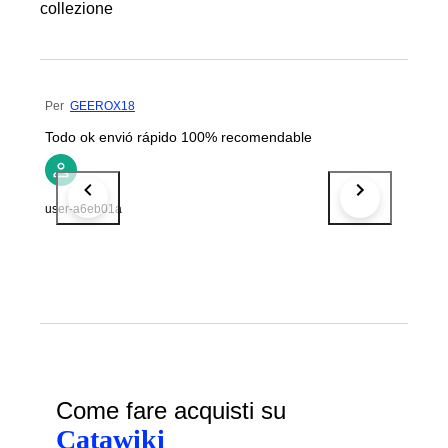
collezione
Per
GEEROX18
Todo ok envió rápido 100% recomendable
user-a6eb01a
Come fare acquisti su
Catawiki