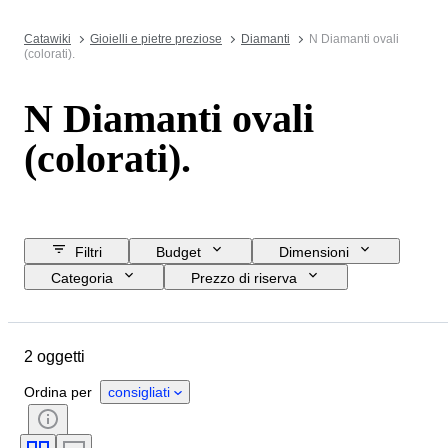
Catawiki
Gioielli e pietre preziose
Diamanti
N Diamanti ovali
(colorati).
N Diamanti ovali
(colorati).
Filtri
Budget
Dimensioni
Categoria
Prezzo di riserva
Data di chiusura
Ubicazione
Oggetto
Certificato
Taglio
2 oggetti
Purezza
Gamma di colore
Peso dei diamanti
Ordina per
consigliati
Lucidatura (diamanti)
Simmetria
Grado di taglio
Fluorescenza