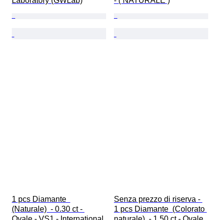
Laboratory (GWLab)
- ( NATURALE )
1 pcs Diamante  
Senza prezzo di riserva - 
(Naturale)  - 0.30 ct - 
1 pcs Diamante  (Colorato 
Ovale - VS1 - International 
naturale)  - 1.50 ct - Ovale 