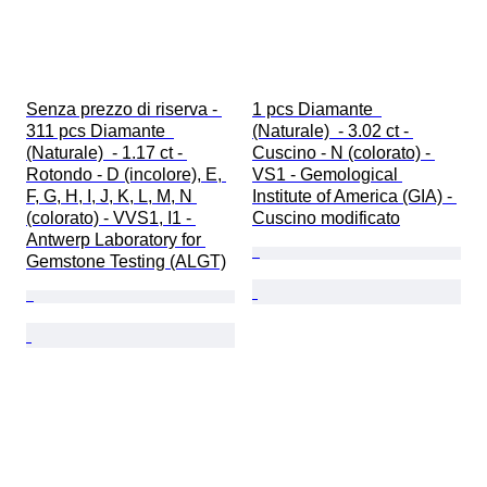
Senza prezzo di riserva - 
1 pcs Diamante  
311 pcs Diamante  
(Naturale)  - 3.02 ct - 
(Naturale)  - 1.17 ct - 
Cuscino - N (colorato) - 
Rotondo - D (incolore), E, 
VS1 - Gemological 
F, G, H, I, J, K, L, M, N 
Institute of America (GIA) - 
(colorato) - VVS1, I1 - 
Cuscino modificato
Antwerp Laboratory for 
Gemstone Testing (ALGT)