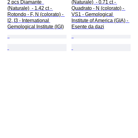
2 pcs Diamante  
(Naturale)  - 0.71 ct - 
(Naturale)  - 1.42 ct - 
Quadrato - N (colorato) - 
Rotondo - F, N (colorato) - 
VS1 - Gemological 
I2, I3 - International 
Institute of America (GIA) - 
Gemological Institute (IGI)
Esente da dazi