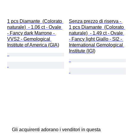
1 pcs Diamante  (Colorato 
Senza prezzo di riserva - 
naturale)  - 1.06 ct - Ovale 
1 pcs Diamante  (Colorato 
- Fancy dark Marrone - 
naturale)  - 1.49 ct - Ovale 
VVS2 - Gemological 
- Fancy light Giallo - SI2 - 
Institute of America (GIA)
International Gemological 
Institute (IGI)
Gli acquirenti adorano i venditori in questa