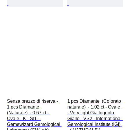
Senza prezzo di riserva - 
1 pcs Diamante  (Colorato 
1 pcs Diamante  
naturale)  - 1.02 ct - Ovale 
(Naturale)  - 0.67 ct - 
- Very light Giallognolo 
Ovale - K - SI1 - 
Giallo - VS2 - International 
Gemewizard Gemological 
Gemological Institute (IGI) 