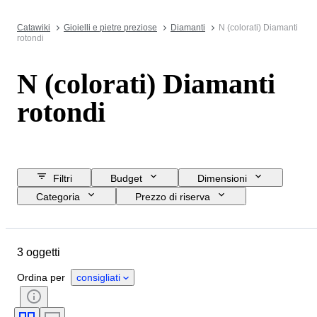
Catawiki
Gioielli e pietre preziose
Diamanti
N (colorati) Diamanti
rotondi
N (colorati) Diamanti
rotondi
Filtri
Budget
Dimensioni
Categoria
Prezzo di riserva
Data di chiusura
Ubicazione
Oggetto
Certificato
Taglio
3 oggetti
Purezza
Gamma di colore
Peso dei diamanti
Tipo di diamante
Ordina per
consigliati
Simmetria
Lucidatura (diamanti)
Grado di taglio
Fluorescenza