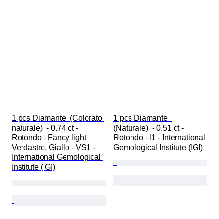
1 pcs Diamante  (Colorato 
1 pcs Diamante  
naturale)  - 0.74 ct - 
(Naturale)  - 0.51 ct - 
Rotondo - Fancy light 
Rotondo - I1 - International 
Verdastro, Giallo - VS1 - 
Gemological Institute (IGI)
International Gemological 
Institute (IGI)