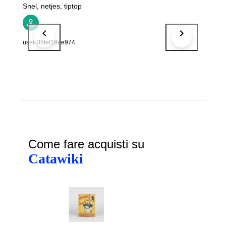
Snel, netjes, tiptop
user-38fef19ee974
Come fare acquisti su
Catawiki