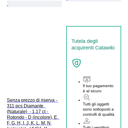
Tutela degli
acquirenti Catawiki
Il tuo pagamento
è al sicuro
Senza prezzo di riserva - 
Tutti gli oggetti
311 pcs Diamante  
sono sottoposti a
(Naturale)  - 1.17 ct - 
controlli di qualità
Rotondo - D (incolore), E, 
F, G, H, I, J, K, L, M, N 
Tutti i venditori