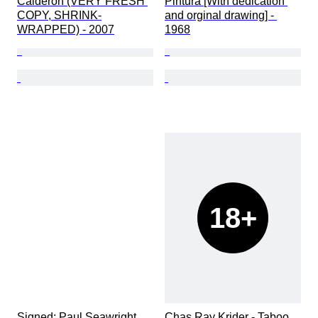
Calderon (VERY FRESH 
Pintura [With dedication 
COPY, SHRINK-
and orginal drawing] - 
WRAPPED) - 2007
1968
18+
Signed; Paul Seawright 
Chas Ray Krider - Taboo 