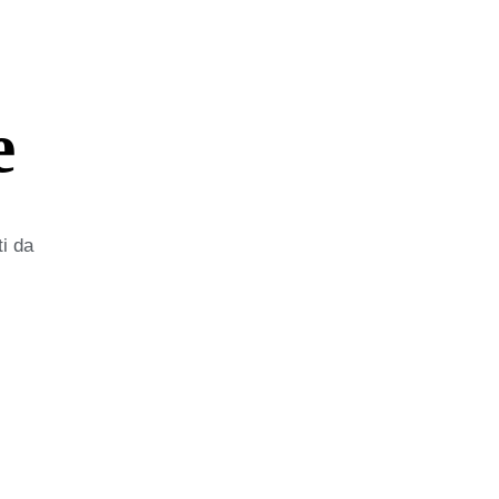
e
ti da