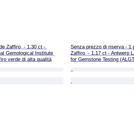
e Zaffiro  - 1.30 ct - 
Senza prezzo di riserva - 1 
nal Gemological Institute 
Zaffiro  - 1.17 ct - Antwerp 
firo verde di alta qualità
for Gemstone Testing (ALGT