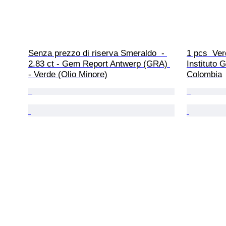
Senza prezzo di riserva Smeraldo  - 
1 pcs  Ver
2.83 ct - Gem Report Antwerp (GRA) 
Instituto 
- Verde (Olio Minore)
Colombia