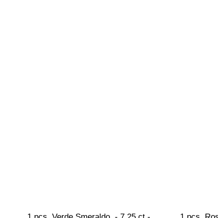
1 pcs  Verde Smeraldo  - 7.25 ct - 
1 pcs  Rosa