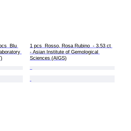
pcs  Blu 
1 pcs  Rosso, Rosa Rubino  - 3.53 ct 
Laboratory 
- Asian Institute of Gemological 
)
Sciences (AIGS)