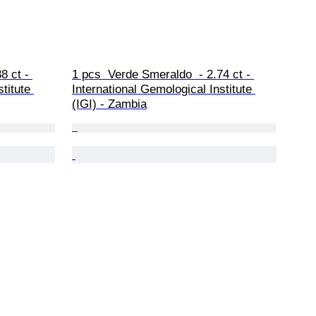
8 ct - 
1 pcs  Verde Smeraldo  - 2.74 ct - 
titute 
International Gemological Institute 
(IGI) - Zambia