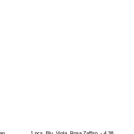
ian 
1 pcs  Blu, Viola, Rosa Zaffiro  - 4.38 