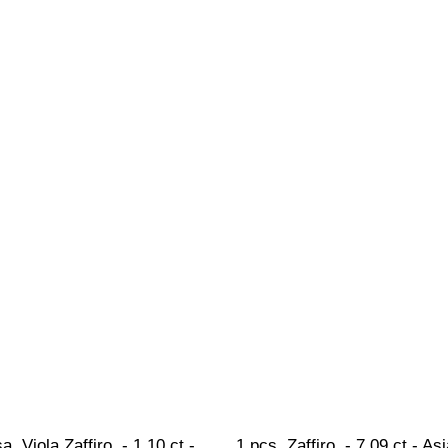
, Viola Zaffiro  - 1.10 ct - 
1 pcs  Zaffiro  - 7.09 ct - As