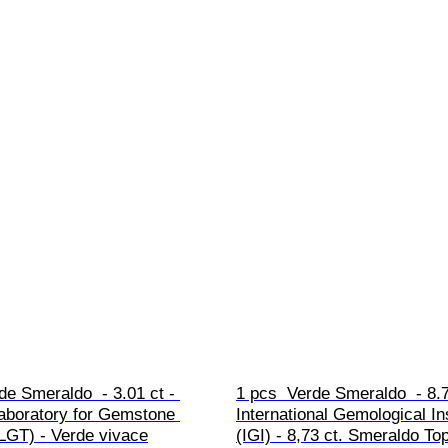
de Smeraldo  - 3.01 ct - 
1 pcs  Verde Smeraldo  - 8.7
aboratory for Gemstone 
International Gemological Ins
LGT) - Verde vivace
(IGI) - 8,73 ct. Smeraldo To