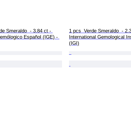
de Smeraldo  - 3.84 ct - 
1 pcs  Verde Smeraldo  - 2.3
Gemólogico Español (IGE) - 
International Gemological Ins
(IGI)