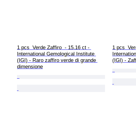
1 pcs  Verde Zaffiro  - 15.16 ct - 
1 pcs  Verd
International Gemological Institute 
Internatio
(IGI) - Raro zaffiro verde di grande 
(IGI) - Zaf
dimensione