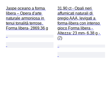
Jaspe oceano a forma 
31,90 ct - Opali neri 
libera – Opera d'arte 
affumicati naturali di 
naturale armoniosa in 
pregio AAA, levigati a 
tenui tonalità terrose. 
forma-libera con intenso 
Forma libera- 2869.36 g
gioco Forma libera - 
Altezza: 23 mm- 6.38 g - 
(7)