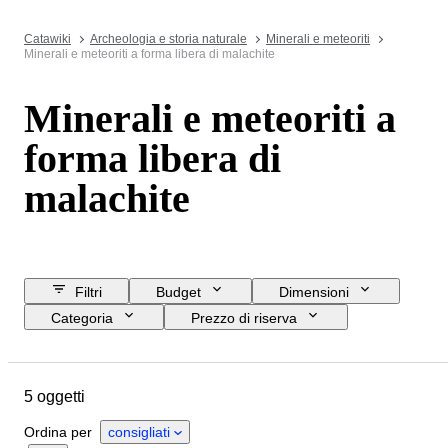
Catawiki
Archeologia e storia naturale
Minerali e meteoriti
Minerali e meteoriti a forma libera di malachite
Minerali e meteoriti a
forma libera di
malachite
Filtri
Budget
Dimensioni
Categoria
Prezzo di riserva
Data di chiusura
Ubicazione
Oggetto
Paese d’origine
5 oggetti
Minerale
Forma minerale
Ordina per
consigliati