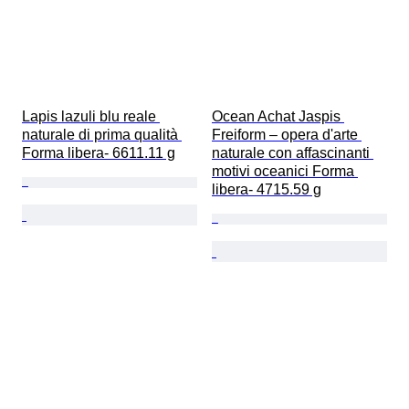
Lapis lazuli blu reale 
Ocean Achat Jaspis 
naturale di prima qualità 
Freiform – opera d'arte 
Forma libera- 6611.11 g
naturale con affascinanti 
motivi oceanici Forma 
libera- 4715.59 g