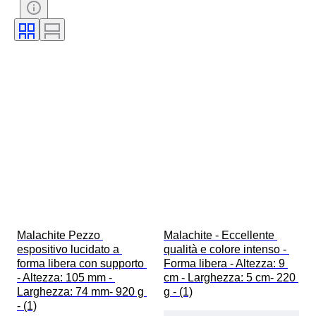
Malachite Pezzo 
Malachite - Eccellente 
espositivo lucidato a 
qualità e colore intenso - 
forma libera con supporto 
Forma libera - Altezza: 9 
- Altezza: 105 mm - 
cm - Larghezza: 5 cm- 220 
Larghezza: 74 mm- 920 g 
g - (1)
- (1)