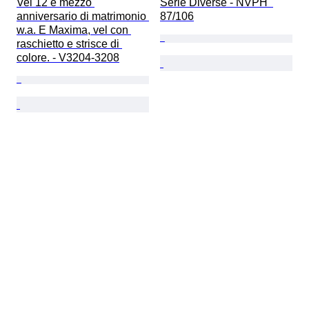
Vel 12 e mezzo 
Serie Diverse - NVPH  
anniversario di matrimonio 
87/106
w.a. E Maxima, vel con 
raschietto e strisce di 
colore. - V3204-3208