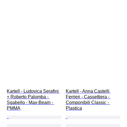
Kartell - Ludovica Serafini 
Kartell - Anna Castelli 
+ Roberto Palomba - 
Ferrieri - Cassettiera - 
Sgabello - Max-Beam - 
Componibili Classic - 
PMMA
Plastica