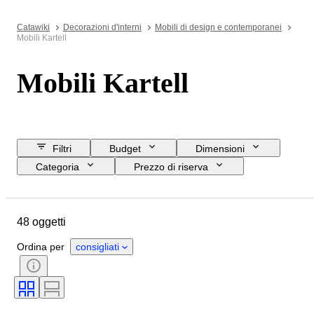
Catawiki
Decorazioni d'interni
Mobili di design e contemporanei
Mobili Kartell
Mobili Kartell
Filtri
Budget
Dimensioni
Categoria
Prezzo di riserva
Data di chiusura
Ubicazione
Marchio
Oggetto
48 oggetti
Paese d’origine
Materiale
Condizioni
Periodo
Stile
Ordina per
consigliati
Colore
Epoca
Creatore
Modello