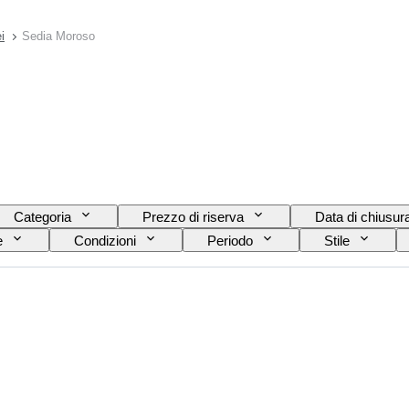
i
Sedia Moroso
Categoria
Prezzo di riserva
Data di chiusur
e
Condizioni
Periodo
Stile