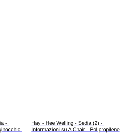
a - 
Hay - Hee Welling - Sedia (2) - 
ginocchio 
Informazioni su A Chair - Polipropilene