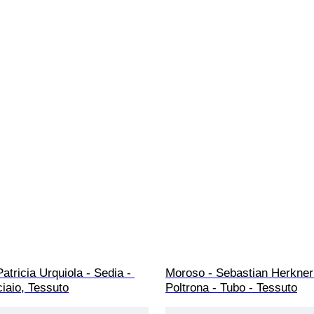
atricia Urquiola - Sedia - 
Moroso - Sebastian Herkner 
ciaio, Tessuto
Poltrona - Tubo - Tessuto