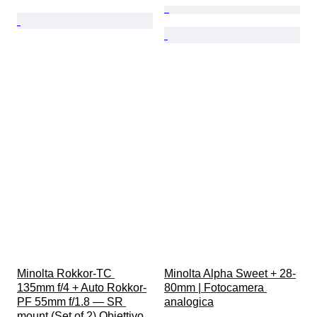
Minolta Rokkor-TC 
Minolta Alpha Sweet + 28-
135mm f/4 + Auto Rokkor-
80mm | Fotocamera 
PF 55mm f/1.8 — SR 
analogica
mount (Set of 2) Obiettivo 