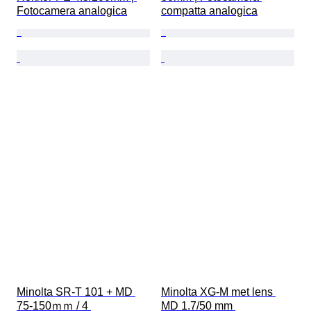
Fotocamera analogica
compatta analogica
Minolta SR-T 101 + MD 
Minolta XG-M met lens 
75-150ｍｍ / 4 
MD 1.7/50 mm 