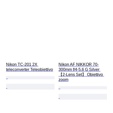
Nikon TC-201 2X 
Nikon AF NIKKOR 70-
teleconverter Teleobiettivo
300mm f/4-5.6 G Silver 
【2-Lens Set】 Obiettivo 
zoom