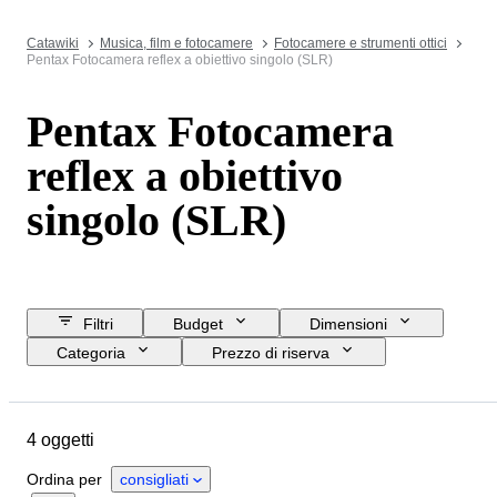
Catawiki
Musica, film e fotocamere
Fotocamere e strumenti ottici
Pentax Fotocamera reflex a obiettivo singolo (SLR)
Pentax Fotocamera
reflex a obiettivo
singolo (SLR)
Filtri
Budget
Dimensioni
Categoria
Prezzo di riserva
Data di chiusura
Ubicazione
Marchio
Oggetto
4 oggetti
Condizioni
Periodo
Attacco obiettivo
Testato e funzionante
Ordina per
consigliati
Epoca
Tipo di pellicola