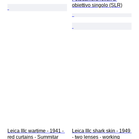
obiettivo singolo (SLR)
Leica IIIc wartime - 1941 - 
Leica IIIc shark skin - 1949 
red curtains - Summitar 
- two lenses - working 