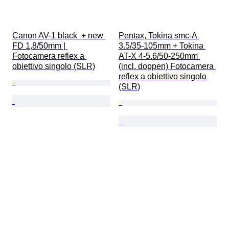
Canon AV-1 black  + new 
Pentax, Tokina smc-A 
FD 1,8/50mm | 
3.5/35-105mm + Tokina 
Fotocamera reflex a 
AT-X 4-5.6/50-250mm 
obiettivo singolo (SLR)
(incl. doppen) Fotocamera 
reflex a obiettivo singolo 
(SLR)