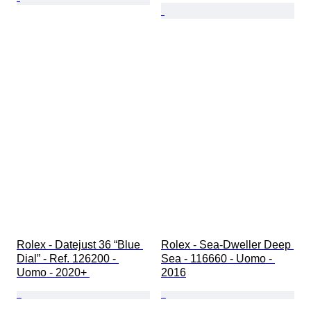
Rolex - Datejust 36 “Blue 
Rolex - Sea-Dweller Deep 
Dial” - Ref. 126200 - 
Sea - 116660 - Uomo - 
Uomo - 2020+ 
2016