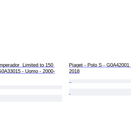
mperador  Limited to 150 
Piaget - Polo S - G0A42001 
 G0A33015 - Uomo - 2000-
2018