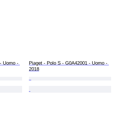
- Uomo - 
Piaget - Polo S - G0A42001 - Uomo - 
2018