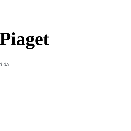
Piaget
ti da