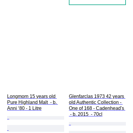
Longmorn 15 years old 
Glenfarclas 1973 42 years 
Pure Highland Malt  - b. 
old Authentic Collection - 
Anni ‘80 - 1 Litre
One of 168 - Cadenhead's 
 - b. 2015  - 70cl