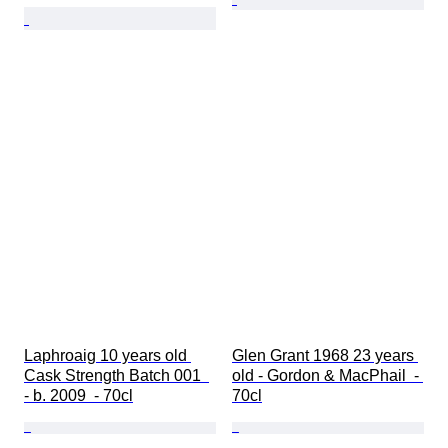
Laphroaig 10 years old 
Glen Grant 1968 23 years 
Cask Strength Batch 001  
old - Gordon & MacPhail  - 
- b. 2009  - 70cl
70cl