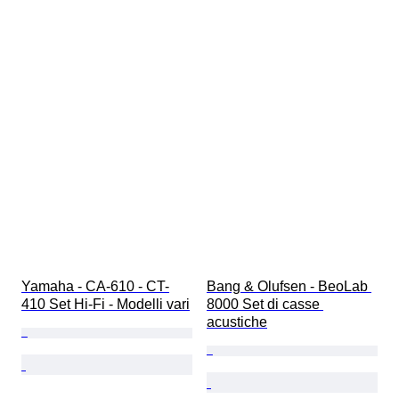
Yamaha - CA-610 - CT-
Bang & Olufsen - BeoLab 
410 Set Hi-Fi - Modelli vari
8000 Set di casse 
acustiche